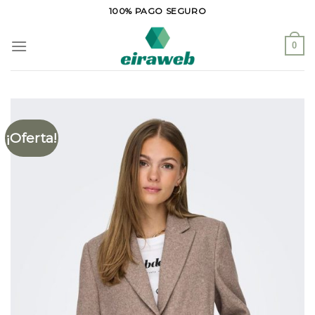
Saltar
100% PAGO SEGURO
al
contenido
0
¡Oferta!