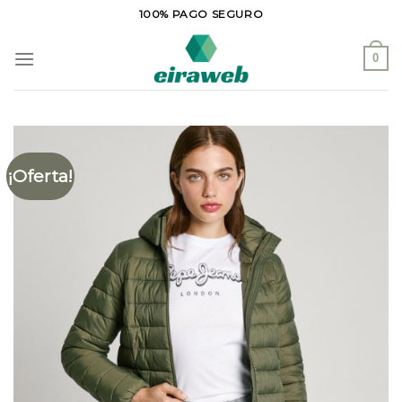
Saltar
100% PAGO SEGURO
al
contenido
0
¡Oferta!