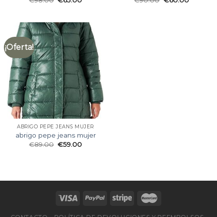
€
98.00
€
65.00
€
90.00
€
60.00
¡Oferta!
ABRIGO PEPE JEANS MUJER
abrigo pepe jeans mujer
€
89.00
€
59.00