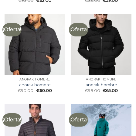
€
93.00
€
62.00
€
89.00
€
59.00
¡Oferta!
¡Oferta!
ANORAK HOMBRE
ANORAK HOMBRE
anorak hombre
anorak hombre
€
90.00
€
60.00
€
98.00
€
65.00
¡Oferta!
¡Oferta!