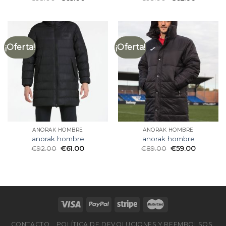
¡Oferta!
¡Oferta!
ANORAK HOMBRE
ANORAK HOMBRE
anorak hombre
anorak hombre
€
92.00
€
61.00
€
89.00
€
59.00
CONTACTO
POLÍTICA DE DEVOLUCIONES Y REEMBOLSOS