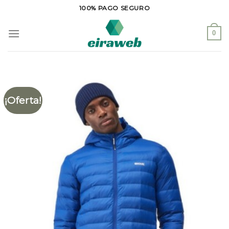
Saltar
100% PAGO SEGURO
al
contenido
0
¡Oferta!