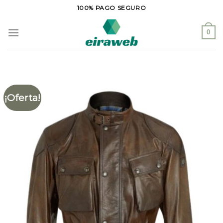
Saltar
100% PAGO SEGURO
al
contenido
0
¡Oferta!