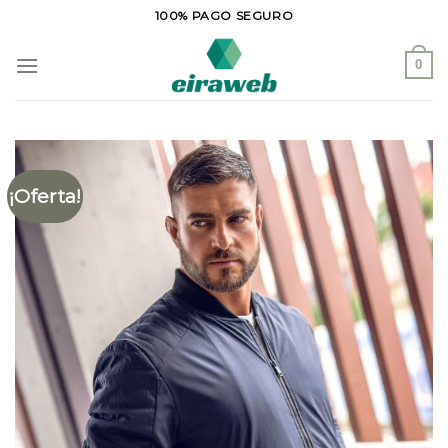
Saltar
100% PAGO SEGURO
al
contenido
0
¡Oferta!