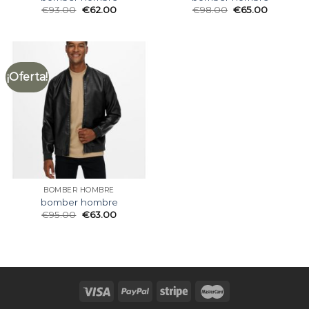
€
93.00
€
62.00
€
98.00
€
65.00
¡Oferta!
BOMBER HOMBRE
bomber hombre
€
95.00
€
63.00