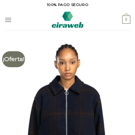
Saltar
100% PAGO SEGURO
al
contenido
0
¡Oferta!