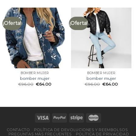
¡Oferta!
¡Oferta!
BOMBER MUJER
BOMBER MUJER
bomber mujer
bomber mujer
€
96.00
€
64.00
€
96.00
€
64.00
CONTACTO
POLÍTICA DE DEVOLUCIONES Y REEMBOLSOS
PREGUNTAS MÁS FRECUENTES
POLÍTICA DE PRIVACIDAD