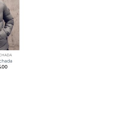
LCHADA
lchada
5.00