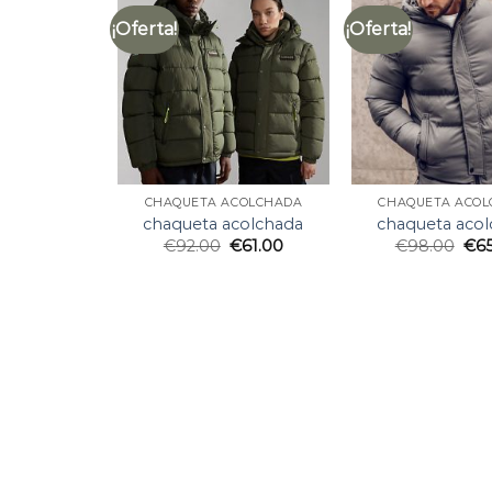
¡Oferta!
¡Oferta!
CHAQUETA ACOLCHADA
CHAQUETA ACO
chaqueta acolchada
chaqueta aco
€
92.00
€
61.00
€
98.00
€
6