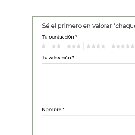
Sé el primero en valorar “chaq
Tu puntuación
*
1
2
3
4
5
Tu valoración
*
Nombre
*