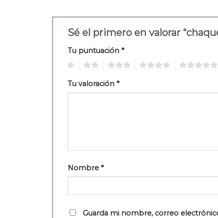
Sé el primero en valorar “chaq
Tu puntuación
*
1
2
3
4
5
Tu valoración
*
Nombre
*
Guarda mi nombre, correo electrónic