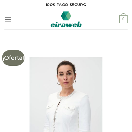
Saltar
100% PAGO SEGURO
al
contenido
0
¡Oferta!