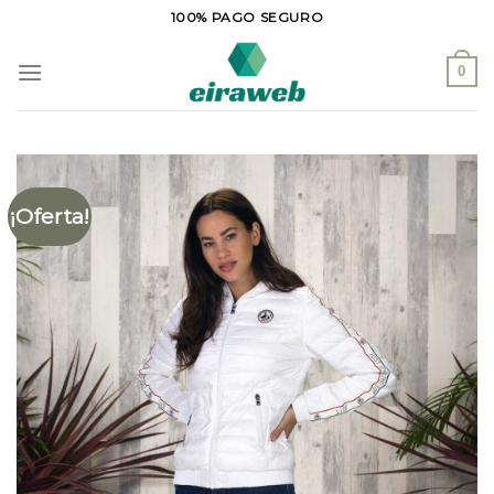
Saltar
100% PAGO SEGURO
al
contenido
0
¡Oferta!