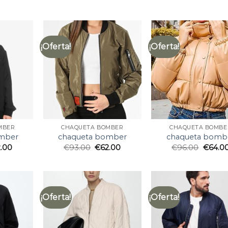
¡Oferta!
¡Oferta!
MBER
CHAQUETA BOMBER
CHAQUETA BOMBE
mber
chaqueta bomber
chaqueta bomb
2.00
€
93.00
€
62.00
€
96.00
€
64.0
¡Oferta!
¡Oferta!