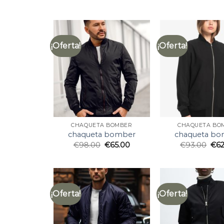
¡Oferta!
¡Oferta!
CHAQUETA BOMBER
CHAQUETA BO
chaqueta bomber
chaqueta bo
€
98.00
€
65.00
€
93.00
€
6
¡Oferta!
¡Oferta!