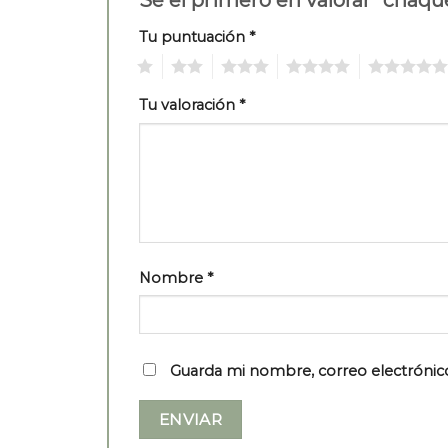
Tu puntuación
*
1
2
3
4
5
Tu valoración
*
Nombre
*
Guarda mi nombre, correo electrónic