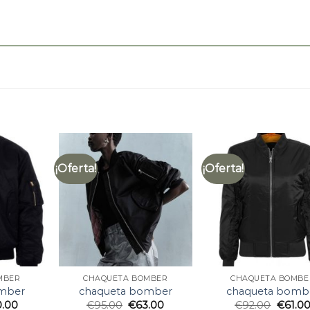
¡Oferta!
¡Oferta!
MBER
CHAQUETA BOMBER
CHAQUETA BOMBE
mber
chaqueta bomber
chaqueta bomb
0.00
€
95.00
€
63.00
€
92.00
€
61.0