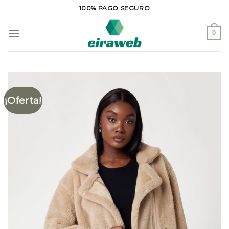
Saltar
100% PAGO SEGURO
al
contenido
0
¡Oferta!