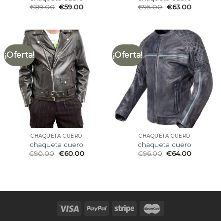
€
89.00
€
59.00
€
95.00
€
63.00
¡Oferta!
¡Oferta!
CHAQUETA CUERO
CHAQUETA CUERO
chaqueta cuero
chaqueta cuero
€
90.00
€
60.00
€
96.00
€
64.00