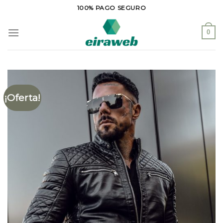
Saltar
100% PAGO SEGURO
al
contenido
0
¡Oferta!