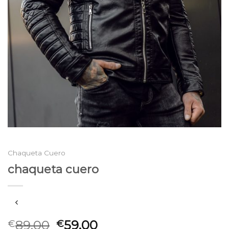
Chaqueta Cuero
chaqueta cuero
89.00
59.00
€
€