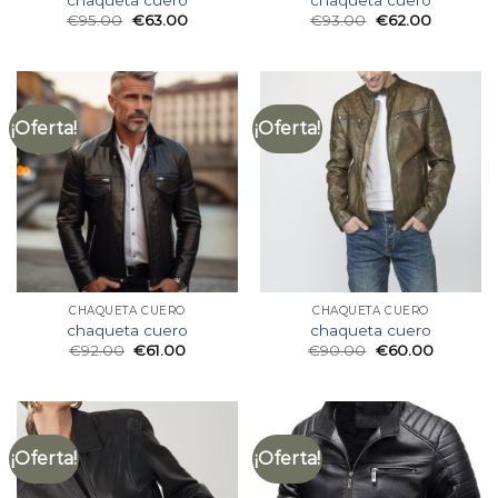
€
95.00
€
63.00
€
93.00
€
62.00
¡Oferta!
¡Oferta!
CHAQUETA CUERO
CHAQUETA CUERO
chaqueta cuero
chaqueta cuero
€
92.00
€
61.00
€
90.00
€
60.00
¡Oferta!
¡Oferta!