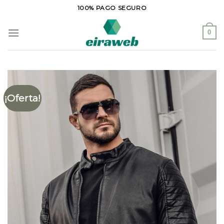
Saltar
100% PAGO SEGURO
al
contenido
0
¡Oferta!