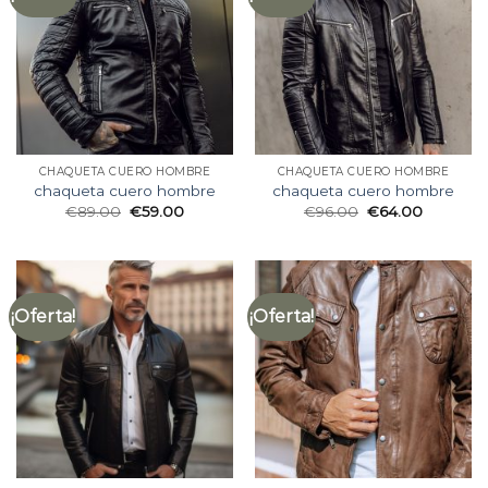
CHAQUETA CUERO HOMBRE
CHAQUETA CUERO HOMBRE
chaqueta cuero hombre
chaqueta cuero hombre
€
89.00
€
59.00
€
96.00
€
64.00
¡Oferta!
¡Oferta!