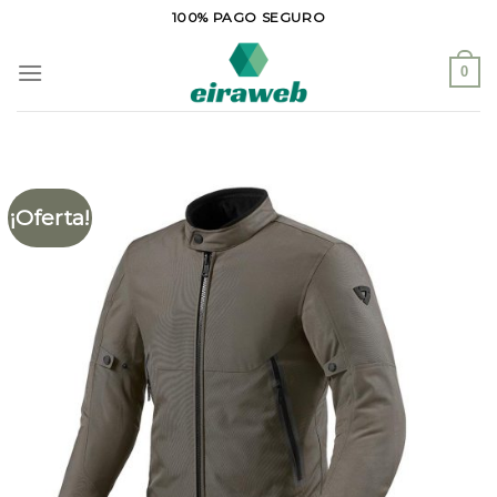
Saltar
100% PAGO SEGURO
al
contenido
0
¡Oferta!