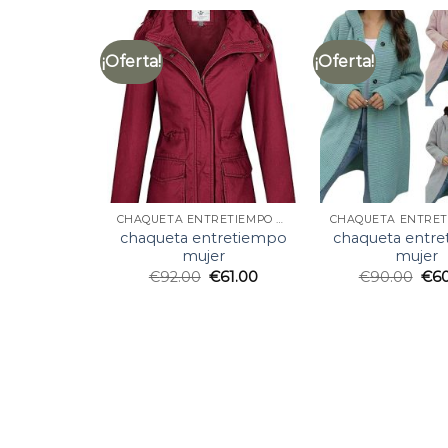
¡Oferta!
¡Oferta!
CHAQUETA ENTRETIEMPO MUJER
chaqueta entretiempo
chaqueta entr
mujer
mujer
€
92.00
€
61.00
€
90.00
€
6