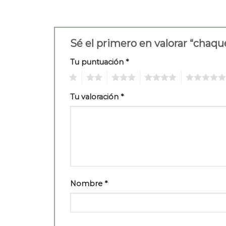
Sé el primero en valorar “cha
Tu puntuación
*
1
2
3
4
5
Tu valoración
*
Nombre
*