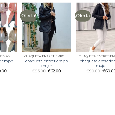
¡Oferta!
¡Oferta!
CHAQUETA ENTRETIEMPO MUJER
CHAQUETA ENTRETIEMPO MUJER
etiempo
chaqueta entretiempo
chaqueta entreti
mujer
mujer
0.00
€
93.00
€
62.00
€
90.00
€
60.0