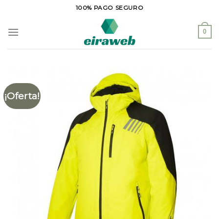
Saltar
100% PAGO SEGURO
al
contenido
0
¡Oferta!