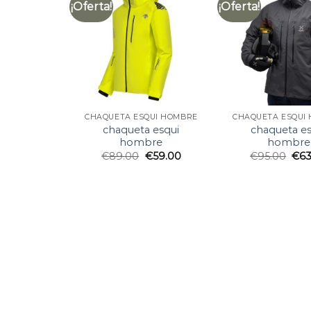
¡Oferta!
¡Oferta!
CHAQUETA ESQUI HOMBRE
CHAQUETA ESQUI
chaqueta esqui
chaqueta es
hombre
hombre
€
89.00
€
59.00
€
95.00
€
63