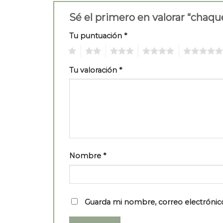
Sé el primero en valorar “chaq
Tu puntuación
*
1
2
3
4
5
Tu valoración
*
Nombre
*
Guarda mi nombre, correo electrónic