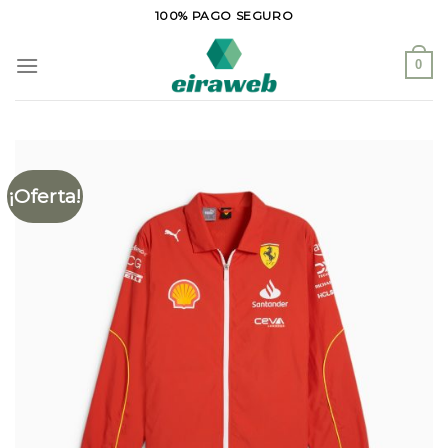
Saltar
100% PAGO SEGURO
al
contenido
0
¡Oferta!