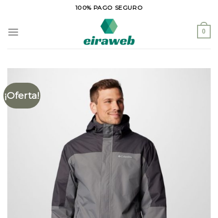
Saltar
100% PAGO SEGURO
al
contenido
0
¡Oferta!