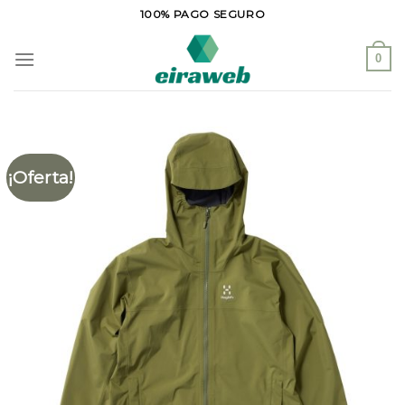
Saltar
100% PAGO SEGURO
al
contenido
0
¡Oferta!