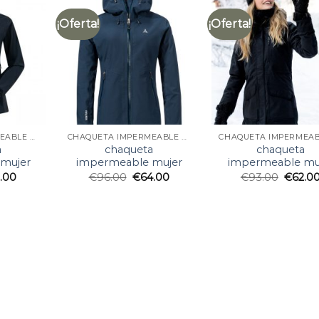
¡Oferta!
¡Oferta!
CHAQUETA IMPERMEABLE MUJER
CHAQUETA IMPERMEABLE MUJER
a
chaqueta
chaqueta
mujer
impermeable mujer
impermeable mu
1.00
€
96.00
€
64.00
€
93.00
€
62.0