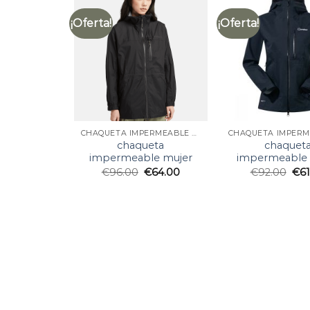
¡Oferta!
¡Oferta!
CHAQUETA IMPERMEABLE MUJER
chaqueta
chaquet
impermeable mujer
impermeable 
€
96.00
€
64.00
€
92.00
€
6