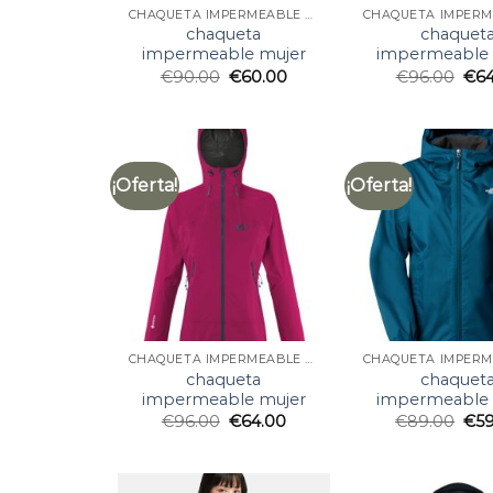
CHAQUETA IMPERMEABLE MUJER
chaqueta
chaquet
impermeable mujer
impermeable 
€
90.00
€
60.00
€
96.00
€
6
¡Oferta!
¡Oferta!
CHAQUETA IMPERMEABLE MUJER
chaqueta
chaquet
impermeable mujer
impermeable 
€
96.00
€
64.00
€
89.00
€
5