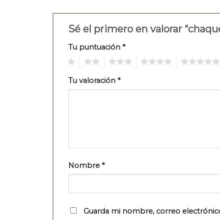
Sé el primero en valorar “cha
Tu puntuación
*
1
2
3
4
5
Tu valoración
*
Nombre
*
Guarda mi nombre, correo electrónic