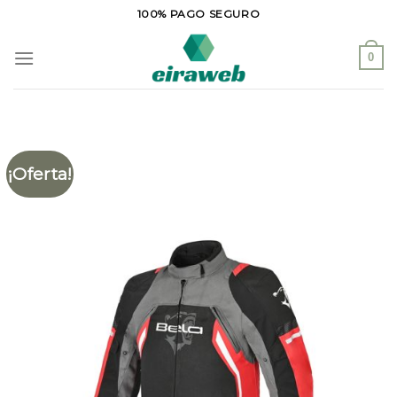
Saltar
100% PAGO SEGURO
al
contenido
0
¡Oferta!