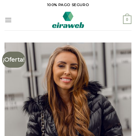
Saltar
100% PAGO SEGURO
al
contenido
0
¡Oferta!