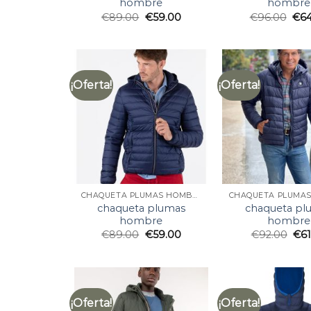
hombre
hombre
€
89.00
€
59.00
€
96.00
€
6
¡Oferta!
¡Oferta!
CHAQUETA PLUMAS HOMBRE
chaqueta plumas
chaqueta pl
hombre
hombre
€
89.00
€
59.00
€
92.00
€
6
¡Oferta!
¡Oferta!