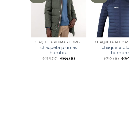
CHAQUETA PLUMAS HOMBRE
chaqueta plumas
chaqueta pl
hombre
hombre
€
96.00
€
64.00
€
96.00
€
6