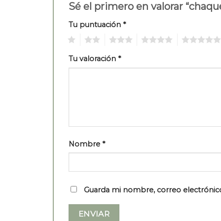
Sé el primero en valorar “cha
Tu puntuación
*
1
2
3
4
5
Tu valoración
*
Nombre
*
Guarda mi nombre, correo electrónic