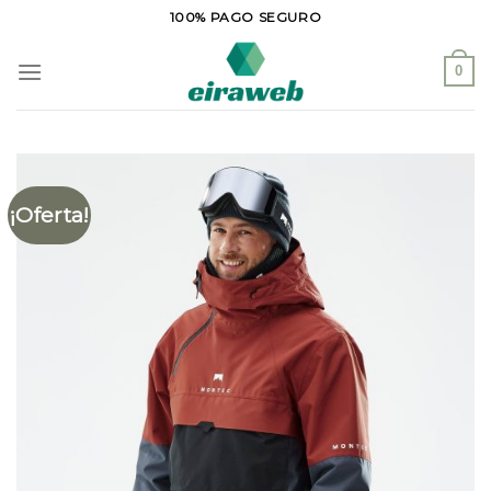
Saltar
100% PAGO SEGURO
al
contenido
0
¡Oferta!