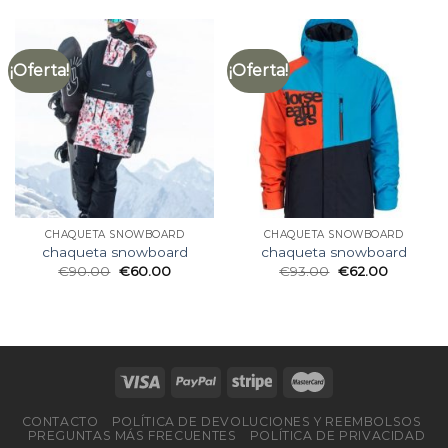
¡Oferta!
¡Oferta!
CHAQUETA SNOWBOARD
CHAQUETA SNOWBOARD
chaqueta snowboard
chaqueta snowboard
€
90.00
€
60.00
€
93.00
€
62.00
CONTACTO
POLÍTICA DE DEVOLUCIONES Y REEMBOLSOS
PREGUNTAS MÁS FRECUENTES
POLÍTICA DE PRIVACIDAD