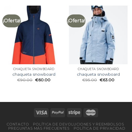
¡Oferta!
¡Oferta!
CHAQUETA SNOWBOARD
CHAQUETA SNOWBOARD
chaqueta snowboard
chaqueta snowboard
€
90.00
€
60.00
€
95.00
€
63.00
CONTACTO
POLÍTICA DE DEVOLUCIONES Y REEMBOLSOS
PREGUNTAS MÁS FRECUENTES
POLÍTICA DE PRIVACIDAD