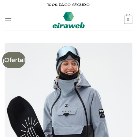
Saltar
100% PAGO SEGURO
al
contenido
0
¡Oferta!