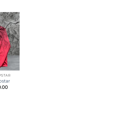
PSTAR
pstar
0.00