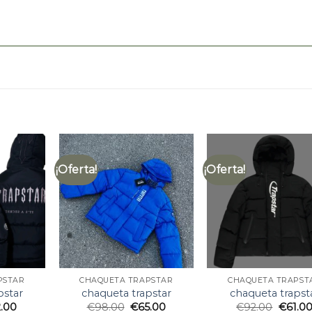
¡Oferta!
¡Oferta!
PSTAR
CHAQUETA TRAPSTAR
CHAQUETA TRAPST
pstar
chaqueta trapstar
chaqueta trapst
2.00
€
98.00
€
65.00
€
92.00
€
61.0