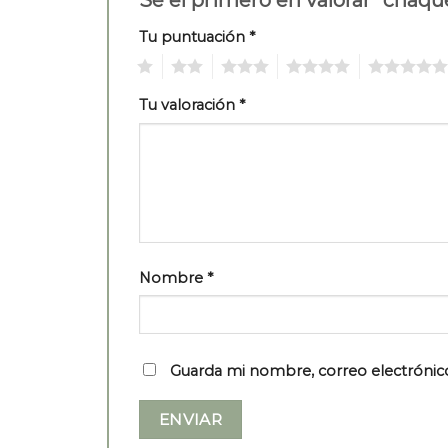
Tu puntuación
*
1
2
3
4
5
Tu valoración
*
Nombre
*
Guarda mi nombre, correo electrónic