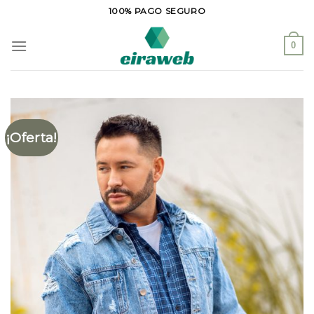
Saltar
100% PAGO SEGURO
al
contenido
0
¡Oferta!