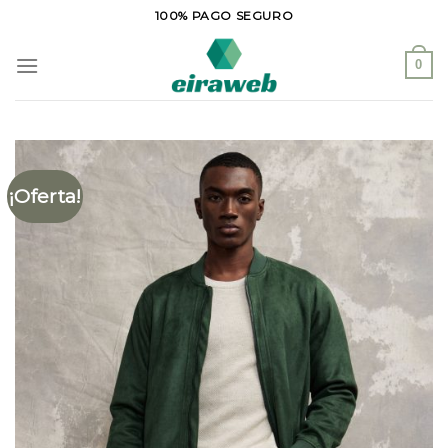
Saltar
100% PAGO SEGURO
al
contenido
0
¡Oferta!