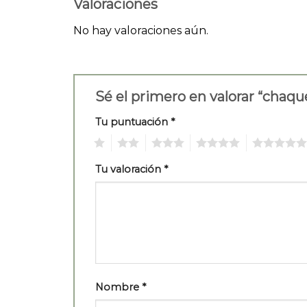
Valoraciones
No hay valoraciones aún.
Sé el primero en valorar “chaq
Tu puntuación
*
1
2
3
4
5
Tu valoración
*
Nombre
*