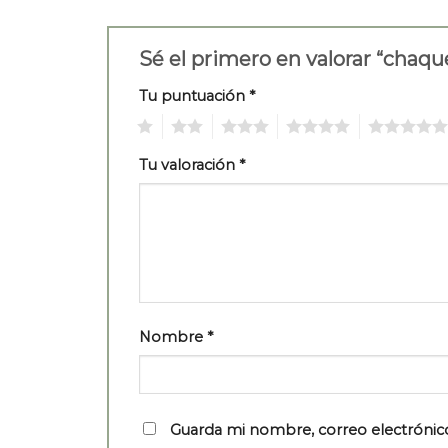
Sé el primero en valorar “cha
Tu puntuación
*
1
2
3
4
5
Tu valoración
*
Nombre
*
Guarda mi nombre, correo electrónic