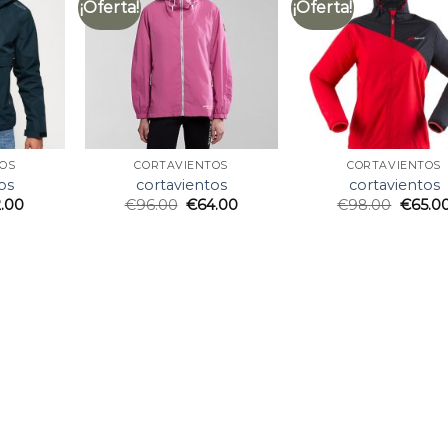
¡Oferta!
¡Oferta!
OS
CORTAVIENTOS
CORTAVIENTOS
os
cortavientos
cortavientos
2.00
€
96.00
€
64.00
€
98.00
€
65.0