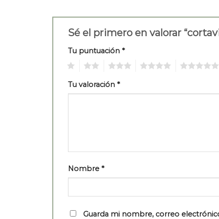
Sé el primero en valorar “corta
Tu puntuación
*
1
2
3
4
5
Tu valoración
*
Nombre
*
Guarda mi nombre, correo electrónic