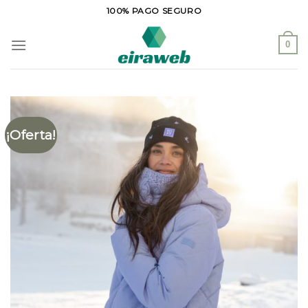
Saltar
100% PAGO SEGURO
al
contenido
0
¡Oferta!