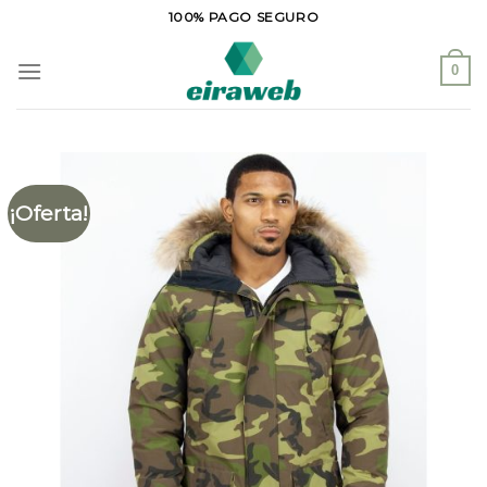
Saltar
100% PAGO SEGURO
al
contenido
0
¡Oferta!