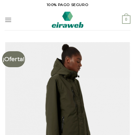
Saltar
100% PAGO SEGURO
al
contenido
0
¡Oferta!