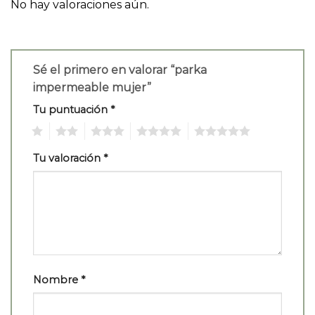
No hay valoraciones aún.
Sé el primero en valorar “parka
impermeable mujer”
Tu puntuación
*
1
2
3
4
5
Tu valoración
*
Nombre
*