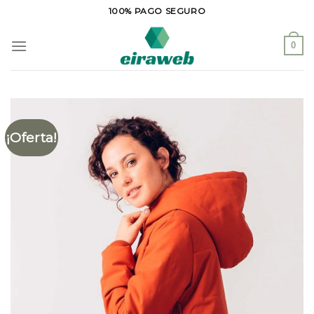
Saltar
100% PAGO SEGURO
al
contenido
0
¡Oferta!