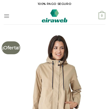
Saltar
100% PAGO SEGURO
al
contenido
0
¡Oferta!