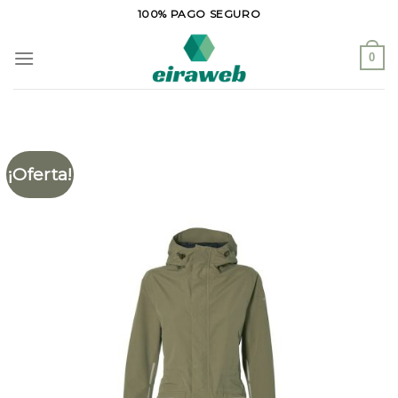
Saltar
100% PAGO SEGURO
al
contenido
0
¡Oferta!