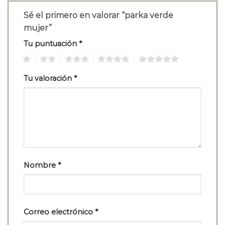
Sé el primero en valorar “parka verde
mujer”
Tu puntuación
*
1
2
3
4
5
Tu valoración
*
Nombre
*
Correo electrónico
*