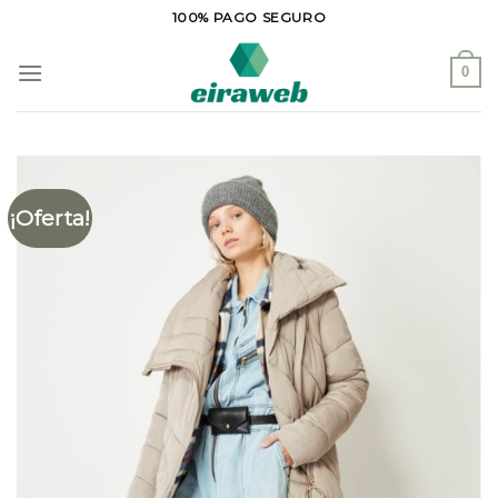
Saltar
100% PAGO SEGURO
al
contenido
0
¡Oferta!