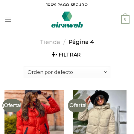
Saltar
100% PAGO SEGURO
al
contenido
0
Tienda
/
Página 4
FILTRAR
¡Oferta!
¡Oferta!