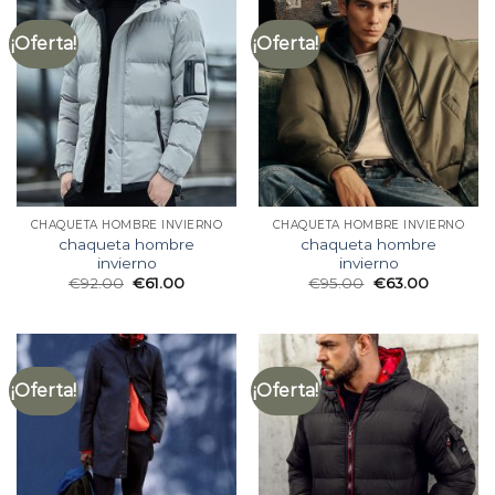
¡Oferta!
¡Oferta!
CHAQUETA HOMBRE INVIERNO
CHAQUETA HOMBRE INVIERNO
chaqueta hombre
chaqueta hombre
invierno
invierno
€
92.00
€
61.00
€
95.00
€
63.00
¡Oferta!
¡Oferta!