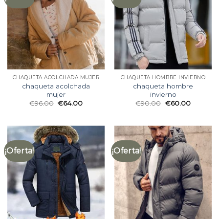
CHAQUETA ACOLCHADA MUJER
CHAQUETA HOMBRE INVIERNO
chaqueta acolchada
chaqueta hombre
mujer
invierno
€
96.00
€
64.00
€
90.00
€
60.00
¡Oferta!
¡Oferta!