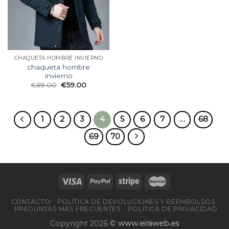
CHAQUETA HOMBRE INVIERNO
chaqueta hombre
invierno
€
89.00
€
59.00
1
2
3
4
5
6
7
…
68
69
70
CONTACTO
POLÍTICA DE DEVOLUCIONES Y REEMBOLSOS
PREGUNTAS MÁS FRECUENTES
POLÍTICA DE PRIVACIDAD
Copyright 2026 ©
www.eiraweb.es