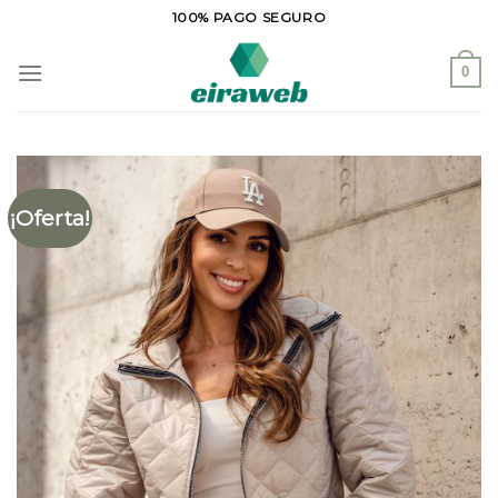
Saltar
100% PAGO SEGURO
al
contenido
0
¡Oferta!