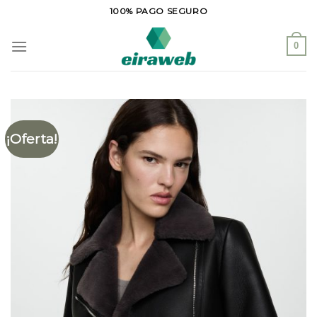
Saltar
100% PAGO SEGURO
al
contenido
0
¡Oferta!