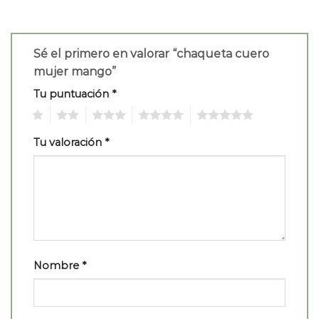
Sé el primero en valorar “chaqueta cuero
mujer mango”
Tu puntuación
*
1
2
3
4
5
Tu valoración
*
Nombre
*