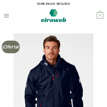
Saltar
100% PAGO SEGURO
al
contenido
0
¡Oferta!