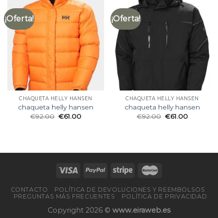
¡Oferta!
¡Oferta!
CHAQUETA HELLY HANSEN
CHAQUETA HELLY HANSEN
chaqueta helly hansen
chaqueta helly hansen
€
92.00
€
61.00
€
92.00
€
61.00
CONTACTO
POLÍTICA DE DEVOLUCIONES Y REEMBOLSOS
PREGUNTAS MÁS FRECUENTES
POLÍTICA DE PRIVACIDAD
Copyright 2026 ©
www.eiraweb.es