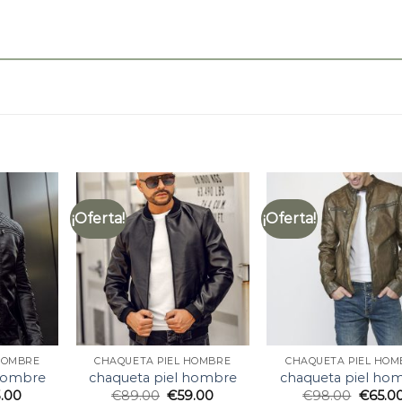
¡Oferta!
¡Oferta!
HOMBRE
CHAQUETA PIEL HOMBRE
CHAQUETA PIEL HOM
 hombre
chaqueta piel hombre
chaqueta piel ho
.00
€
89.00
€
59.00
€
98.00
€
65.0