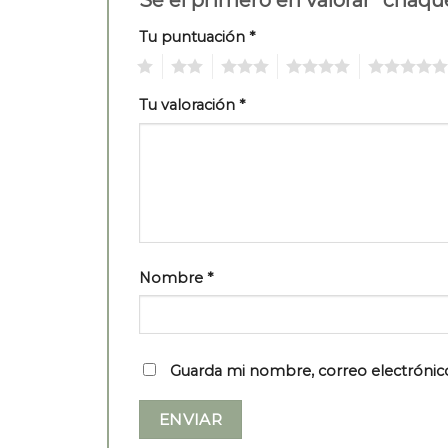
Tu puntuación
*
1
2
3
4
5
Tu valoración
*
Nombre
*
Guarda mi nombre, correo electrónic