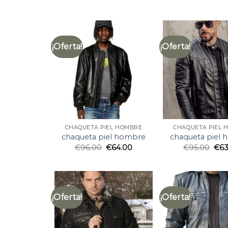
¡Oferta!
¡Oferta!
CHAQUETA PIEL HOMBRE
CHAQUETA PIEL 
chaqueta piel hombre
chaqueta piel
€
96.00
€
64.00
€
95.00
€
63
¡Oferta!
¡Oferta!