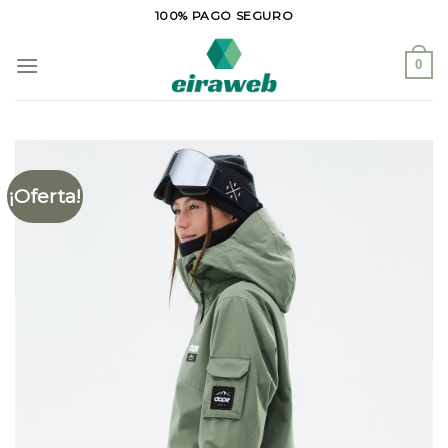
Saltar
100% PAGO SEGURO
al
contenido
0
¡Oferta!