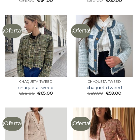
€
96.00
€
64.00
€
90.00
€
60.00
¡Oferta!
¡Oferta!
CHAQUETA TWEED
CHAQUETA TWEED
chaqueta tweed
chaqueta tweed
€
98.00
€
65.00
€
89.00
€
59.00
¡Oferta!
¡Oferta!