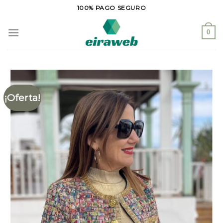
Saltar
100% PAGO SEGURO
al
contenido
0
¡Oferta!