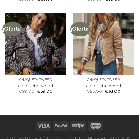
¡Oferta!
¡Oferta!
CHAQUETA TWEED
CHAQUETA TWEED
chaqueta tweed
chaqueta tweed
€
89.00
€
59.00
€
95.00
€
63.00
CONTACTO
POLÍTICA DE DEVOLUCIONES Y REEMBOLSOS