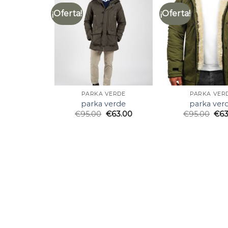
¡Oferta!
¡Oferta!
PARKA VERDE
PARKA VER
parka verde
parka ver
€
95.00
€
63.00
€
95.00
€
63