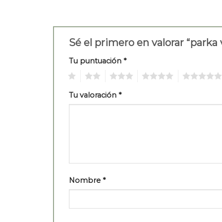
Sé el primero en valorar “parka
Tu puntuación
*
1
2
3
4
5
Tu valoración
*
Nombre
*