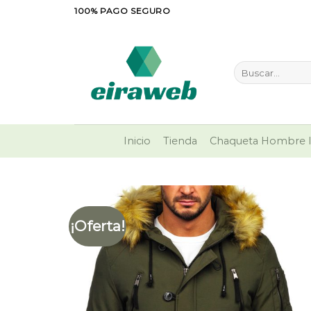
Saltar
100% PAGO SEGURO
al
contenido
Buscar
por:
Inicio
Tienda
Chaqueta Hombre I
¡Oferta!