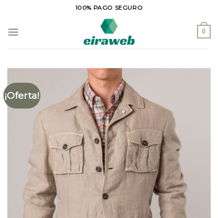
Saltar
100% PAGO SEGURO
al
contenido
0
¡Oferta!