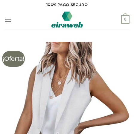
Saltar
100% PAGO SEGURO
al
contenido
0
¡Oferta!